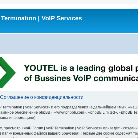
 Termination | VoIP Services
s - Соглашение о конфиденциальности
Termination | VoIP Services» и его подразделения (в дальнейшем «мы», «наш», 
рограммное обеспечение phpBB», «www.phpbb.com», «phpBB Limited», «phpBB 
«ваша информация»).
 просмотр «VoIP Forum | VoIP Termination | VoIP Services» приведёт к соз
в папку временных файлов вашего браузера). Первые две cookie содержат то