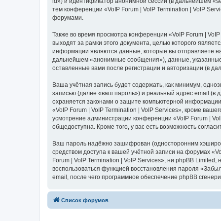
id») и идентификатор анонимной сессии (в дальнейшем «s
тем конференции «VoIP Forum | VoIP Termination | VoIP S
форумами.
Также во время просмотра конференции «VoIP Forum | VoIP
выходят за рамки этого документа, целью которого явля
информации являются данные, которые вы отправляете на
дальнейшем «анонимные сообщения»), данные, указанные пр
оставленные вами после регистрации и авторизации (в д
Ваша учётная запись будет содержать, как минимум, одн
записью (далее «ваш пароль») и реальный адрес email (в д
охраняется законами о защите компьютерной информации,
«VoIP Forum | VoIP Termination | VoIP Services», кроме ва
усмотрение администрации конференции «VoIP Forum | VoIP 
общедоступна. Кроме того, у вас есть возможность согла
Ваш пароль надёжно зашифрован (односторонним хэширован
средством доступа к вашей учётной записи на форумах «VoIP
Forum | VoIP Termination | VoIP Services», ни phpBB Limit
воспользоваться функцией восстановления пароля «Забыл
email, после чего программное обеспечение phpBB сгенери
Список форумов