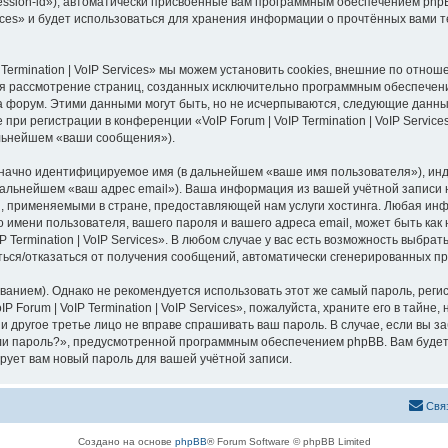
ession-id»), автоматически присвоенные вам программным обеспечением phpB
ervices» и будет использоваться для хранения информации о прочтённых вами
 Termination | VoIP Services» мы можем установить cookies, внешние по отн
ется рассмотрение страниц, созданных исключительно программным обеспече
 форум. Этими данными могут быть, но не исчерпываются, следующие данны
и регистрации в конференции «VoIP Forum | VoIP Termination | VoIP Servic
альнейшем «ваши сообщения»).
означно идентифицируемое имя (в дальнейшем «ваше имя пользователя»), ин
альнейшем «ваш адрес email»). Ваша информация из вашей учётной записи на 
 применяемыми в стране, предоставляющей нам услуги хостинга. Любая ин
шего имени пользователя, вашего пароля и вашего адреса email, может быть как
Termination | VoIP Services». В любом случае у вас есть возможность выбра
ситься/отказаться от получения сообщений, автоматически сгенерированных 
ием). Однако не рекомендуется использовать этот же самый пароль, регист
 Forum | VoIP Termination | VoIP Services», пожалуйста, храните его в тайне,
ed, ни другое третье лицо не вправе спрашивать ваш пароль. В случае, если вы
и пароль?», предусмотренной программным обеспечением phpBB. Вам будет
рует вам новый пароль для вашей учётной записи.
Свя
Создано на основе
phpBB
® Forum Software © phpBB Limited