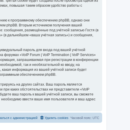
B. Третья cookie будет создана после просмотра одной из
 темах, повышая таким образом удобство работы с
ошению к программному обеспечению phpBB, однако они
нием phpBB. Вторым источником получения вашей
е: сообщения, размещённые под учётной записью Гостя (в
es» (в дальнейшем «ваша учётная запись») и сообщения,
дивидуальный пароль для входа под вашей учётной
форумах «VoIP Forum | VoIP Termination | VoIP Services»
формация, запрашиваемая при регистрации в конференции
 необходимой, так и необязательной ко вводу, на
ть, какая информация из вашей учётной записи будет
программным обеспечением phpBB.
рируясь на других сайтах. Ваш пароль является
 ни при каких обстоятельствах ни представители «VoIP
 забудете ваш пароль к вашей учётной записи, вы сможете
 необходимо ввести ваше имя пользователя и ваш адрес
заться с администрацией
Удалить cookies
Часовой пояс:
UTC