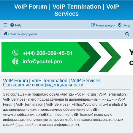
VoIP Forum | VoIP Termination | VoIP
Services
FAQ
Регистрация
Вход
П
Список форумов
о
и
с
к
VoIP Forum | VoIP Termination | VoIP Services -
Соглашение о конфиденциальности
Это соглашение подробно объясняет, как «VoIP Forum | VoIP Termination |
VoIP Services» и его подразделения (в дальнейшем «мы», «наш», «VoIP
Forum | VoIP Termination | VoIP Services», «https://voipforum.ru») и phpBB (в
дальнейшем «они», «программное обеспечение phpBB»,
«www.phpbb.com», «phpBB Limited», «phpBB Teams») используют
информацию, полученную во время любой из ваших пользовательских
сессий (в дальнейшем «ваша информация»).