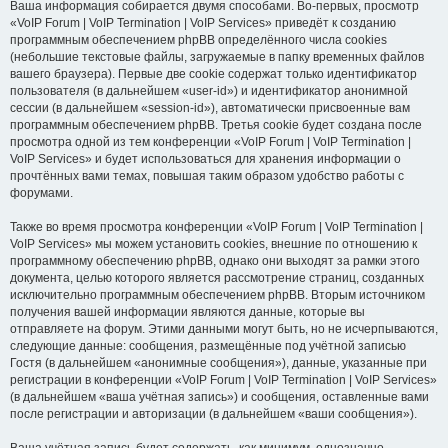
Ваша информация собирается двумя способами. Во-первых, просмотр
«VoIP Forum | VoIP Termination | VoIP Services» приведёт к созданию
программным обеспечением phpBB определённого числа cookies
(небольшие текстовые файлы, загружаемые в папку временных файлов
вашего браузера). Первые две cookie содержат только идентификатор
пользователя (в дальнейшем «user-id») и идентификатор анонимной
сессии (в дальнейшем «session-id»), автоматически присвоенные вам
программным обеспечением phpBB. Третья cookie будет создана после
просмотра одной из тем конференции «VoIP Forum | VoIP Termination |
VoIP Services» и будет использоваться для хранения информации о
прочтённых вами темах, повышая таким образом удобство работы с
форумами.
Также во время просмотра конференции «VoIP Forum | VoIP Termination |
VoIP Services» мы можем установить cookies, внешние по отношению к
программному обеспечению phpBB, однако они выходят за рамки этого
документа, целью которого является рассмотрение страниц, созданных
исключительно программным обеспечением phpBB. Вторым источником
получения вашей информации являются данные, которые вы
отправляете на форум. Этими данными могут быть, но не исчерпываются,
следующие данные: сообщения, размещённые под учётной записью
Гостя (в дальнейшем «анонимные сообщения»), данные, указанные при
регистрации в конференции «VoIP Forum | VoIP Termination | VoIP Services»
(в дальнейшем «ваша учётная запись») и сообщения, оставленные вами
после регистрации и авторизации (в дальнейшем «ваши сообщения»).