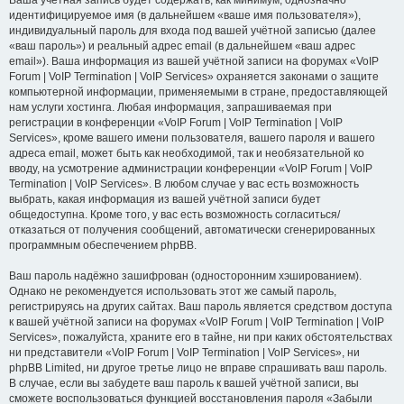
Ваша учётная запись будет содержать, как минимум, однозначно
идентифицируемое имя (в дальнейшем «ваше имя пользователя»),
индивидуальный пароль для входа под вашей учётной записью (далее
«ваш пароль») и реальный адрес email (в дальнейшем «ваш адрес
email»). Ваша информация из вашей учётной записи на форумах «VoIP
Forum | VoIP Termination | VoIP Services» охраняется законами о защите
компьютерной информации, применяемыми в стране, предоставляющей
нам услуги хостинга. Любая информация, запрашиваемая при
регистрации в конференции «VoIP Forum | VoIP Termination | VoIP
Services», кроме вашего имени пользователя, вашего пароля и вашего
адреса email, может быть как необходимой, так и необязательной ко
вводу, на усмотрение администрации конференции «VoIP Forum | VoIP
Termination | VoIP Services». В любом случае у вас есть возможность
выбрать, какая информация из вашей учётной записи будет
общедоступна. Кроме того, у вас есть возможность согласиться/
отказаться от получения сообщений, автоматически сгенерированных
программным обеспечением phpBB.
Ваш пароль надёжно зашифрован (односторонним хэшированием).
Однако не рекомендуется использовать этот же самый пароль,
регистрируясь на других сайтах. Ваш пароль является средством доступа
к вашей учётной записи на форумах «VoIP Forum | VoIP Termination | VoIP
Services», пожалуйста, храните его в тайне, ни при каких обстоятельствах
ни представители «VoIP Forum | VoIP Termination | VoIP Services», ни
phpBB Limited, ни другое третье лицо не вправе спрашивать ваш пароль.
В случае, если вы забудете ваш пароль к вашей учётной записи, вы
сможете воспользоваться функцией восстановления пароля «Забыли