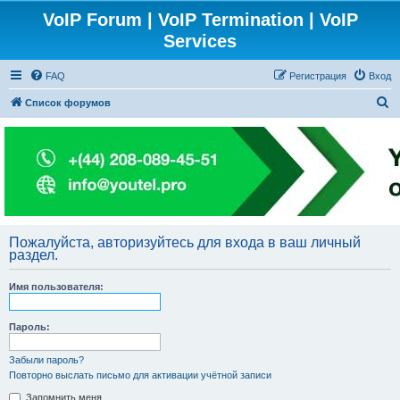
VoIP Forum | VoIP Termination | VoIP
Services
FAQ
Регистрация
Вход
П
Список форумов
о
и
с
к
Пожалуйста, авторизуйтесь для входа в ваш личный
раздел.
Имя пользователя:
Пароль:
Забыли пароль?
Повторно выслать письмо для активации учётной записи
Запомнить меня