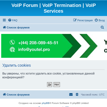
VoIP Forum | VoIP Termination | VoIP
Services
FAQ
Регистрация
Вход
П
Список форумов
о
и
с
к
Удалить cookies
Вы уверены, что хотите удалить все cookie, установленные данной
конференцией?
Список форумов
Часовой пояс:
UTC
Создано на основе
phpBB
® Forum Software © phpBB Limited