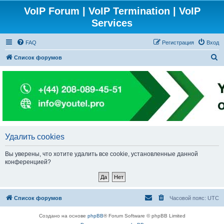
VoIP Forum | VoIP Termination | VoIP
Services
FAQ
Регистрация
Вход
П
Список форумов
о
и
с
к
Удалить cookies
Вы уверены, что хотите удалить все cookie, установленные данной
конференцией?
Список форумов
Часовой пояс:
UTC
Создано на основе
phpBB
® Forum Software © phpBB Limited