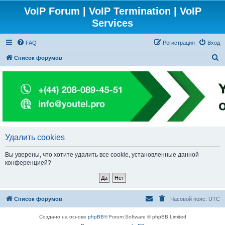
VoIP Forum | VoIP Termination | VoIP
Services
FAQ
Регистрация
Вход
П
Список форумов
о
и
с
к
Удалить cookies
Вы уверены, что хотите удалить все cookie, установленные данной
конференцией?
Список форумов
Часовой пояс:
UTC
Создано на основе
phpBB
® Forum Software © phpBB Limited