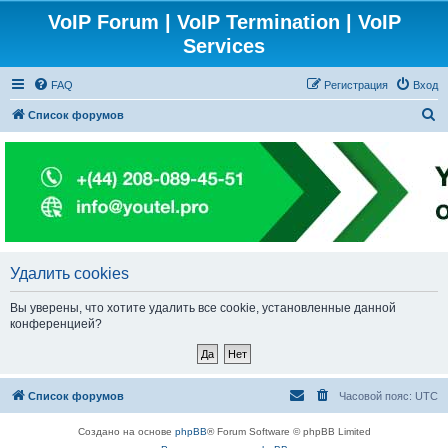
VoIP Forum | VoIP Termination | VoIP
Services
FAQ
Регистрация
Вход
П
Список форумов
о
и
с
к
Удалить cookies
Вы уверены, что хотите удалить все cookie, установленные данной
конференцией?
Список форумов
Часовой пояс:
UTC
Создано на основе
phpBB
® Forum Software © phpBB Limited