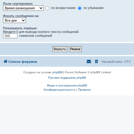
Поле сортировки:
по возрастанию
по убыванию
Искать сообщения за:
Показывать первые:
Введите 0 для вывода полного текста сообщений.
символов сообщений
Список форумов
Часовой пояс:
UTC
Создано на основе
phpBB
® Forum Software © phpBB Limited
Русская поддержка phpBB
Моды и расширения phpBB
Конфиденциальность
|
Правила