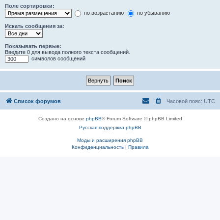
Поле сортировки:
по возрастанию
по убыванию
Искать сообщения за:
Показывать первые:
Введите 0 для вывода полного текста сообщений.
символов сообщений
Список форумов
Часовой пояс:
UTC
Создано на основе
phpBB
® Forum Software © phpBB Limited
Русская поддержка phpBB
Моды и расширения phpBB
Конфиденциальность
|
Правила