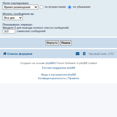
Поле сортировки:
по возрастанию
по убыванию
Искать сообщения за:
Показывать первые:
Введите 0 для вывода полного текста сообщений.
символов сообщений
Список форумов
Часовой пояс:
UTC
Создано на основе
phpBB
® Forum Software © phpBB Limited
Русская поддержка phpBB
Моды и расширения phpBB
Конфиденциальность
|
Правила