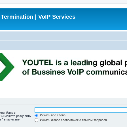
 Termination | VoIP Services
жны быть в
Искать все слова
 Вы можете разделить
те
*
в качестве
Искать любое слово/поиск с языком запросов