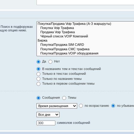
. Поиск в подфорумах
ющую опцию ниже.
Да
Нет
В названиях тем и текстах сообщений
Только в текстах сообщений
Только по названию темы
Только в первом сообщении темы
Сообщения
Темы
по возрастанию
по убыван
символов сообщений