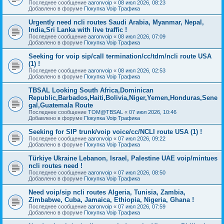
Последнее сообщение
aaronvoip
«
08 июл 2026, 08:23
Добавлено в форуме
Покупка Voip Трафика
Urgently need ncli routes Saudi Arabia, Myanmar, Nepal,
India,Sri Lanka with live traffic !
Последнее сообщение
aaronvoip
«
08 июл 2026, 07:09
Добавлено в форуме
Покупка Voip Трафика
Seeking for voip sip/call termination/cc/tdm/ncli route USA
(1) !
Последнее сообщение
aaronvoip
«
08 июл 2026, 02:53
Добавлено в форуме
Покупка Voip Трафика
TBSAL Looking South Africa,Dominican
Republic,Barbados,Haiti,Bolivia,Niger,Yemen,Honduras,Sene
gal,Guatemala Route
Последнее сообщение
TOM@TBSAL
«
07 июл 2026, 10:46
Добавлено в форуме
Покупка Voip Трафика
Seeking for SIP trunk/voip voice/cc/NCLI route USA (1) !
Последнее сообщение
aaronvoip
«
07 июл 2026, 09:22
Добавлено в форуме
Покупка Voip Трафика
Türkiye Ukraine Lebanon, Israel, Palestine UAE voip/mintues
ncli routes need !
Последнее сообщение
aaronvoip
«
07 июл 2026, 08:50
Добавлено в форуме
Покупка Voip Трафика
Need voip/sip ncli routes Algeria, Tunisia, Zambia,
Zimbabwe, Cuba, Jamaica, Ethiopia, Nigeria, Ghana !
Последнее сообщение
aaronvoip
«
07 июл 2026, 07:59
Добавлено в форуме
Покупка Voip Трафика