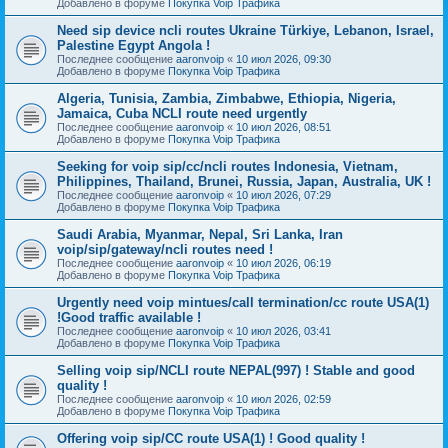
Добавлено в форуме
Покупка Voip Трафика
Need sip device ncli routes Ukraine Türkiye, Lebanon, Israel,
Palestine Egypt Angola !
Последнее сообщение
aaronvoip
«
10 июл 2026, 09:30
Добавлено в форуме
Покупка Voip Трафика
Algeria, Tunisia, Zambia, Zimbabwe, Ethiopia, Nigeria,
Jamaica, Cuba NCLI route need urgently
Последнее сообщение
aaronvoip
«
10 июл 2026, 08:51
Добавлено в форуме
Покупка Voip Трафика
Seeking for voip sip/cc/ncli routes Indonesia, Vietnam,
Philippines, Thailand, Brunei, Russia, Japan, Australia, UK !
Последнее сообщение
aaronvoip
«
10 июл 2026, 07:29
Добавлено в форуме
Покупка Voip Трафика
Saudi Arabia, Myanmar, Nepal, Sri Lanka, Iran
voip/sip/gateway/ncli routes need !
Последнее сообщение
aaronvoip
«
10 июл 2026, 06:19
Добавлено в форуме
Покупка Voip Трафика
Urgently need voip mintues/call termination/cc route USA(1)
!Good traffic available !
Последнее сообщение
aaronvoip
«
10 июл 2026, 03:41
Добавлено в форуме
Покупка Voip Трафика
Selling voip sip/NCLI route NEPAL(997) ! Stable and good
quality !
Последнее сообщение
aaronvoip
«
10 июл 2026, 02:59
Добавлено в форуме
Покупка Voip Трафика
Offering voip sip/CC route USA(1) ! Good quality !