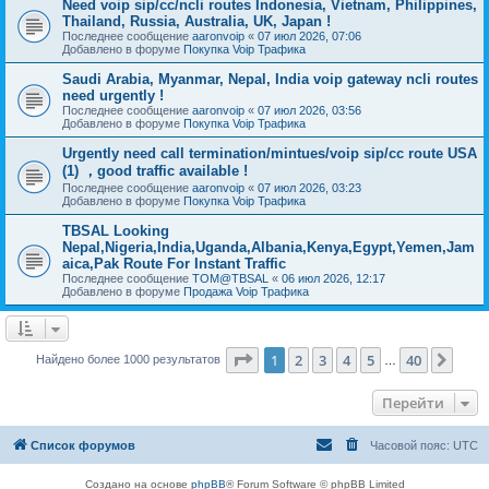
Need voip sip/cc/ncli routes Indonesia, Vietnam, Philippines,
Thailand, Russia, Australia, UK, Japan !
Последнее сообщение
aaronvoip
«
07 июл 2026, 07:06
Добавлено в форуме
Покупка Voip Трафика
Saudi Arabia, Myanmar, Nepal, India voip gateway ncli routes
need urgently !
Последнее сообщение
aaronvoip
«
07 июл 2026, 03:56
Добавлено в форуме
Покупка Voip Трафика
Urgently need call termination/mintues/voip sip/cc route USA
(1) ，good traffic available !
Последнее сообщение
aaronvoip
«
07 июл 2026, 03:23
Добавлено в форуме
Покупка Voip Трафика
TBSAL Looking
Nepal,Nigeria,India,Uganda,Albania,Kenya,Egypt,Yemen,Jam
aica,Pak Route For Instant Traffic
Последнее сообщение
TOM@TBSAL
«
06 июл 2026, 12:17
Добавлено в форуме
Продажа Voip Трафика
Страница
1
из
40
1
2
3
4
5
40
След
Найдено более 1000 результатов
…
Перейти
Список форумов
Часовой пояс:
UTC
Создано на основе
phpBB
® Forum Software © phpBB Limited