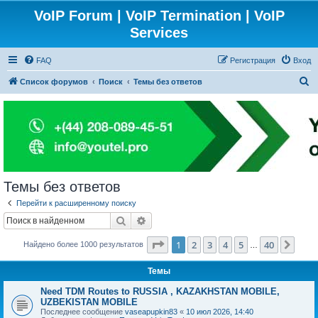
VoIP Forum | VoIP Termination | VoIP
Services
FAQ
Регистрация
Вход
П
Список форумов
Поиск
Темы без ответов
о
и
с
к
Темы без ответов
Перейти к расширенному поиску
Поиск
Расширенный поиск
Страница
1
из
40
1
2
3
4
5
40
След
Найдено более 1000 результатов
…
Темы
Need TDM Routes to RUSSIA , KAZAKHSTAN MOBILE,
UZBEKISTAN MOBILE
Последнее сообщение
vaseapupkin83
«
10 июл 2026, 14:40