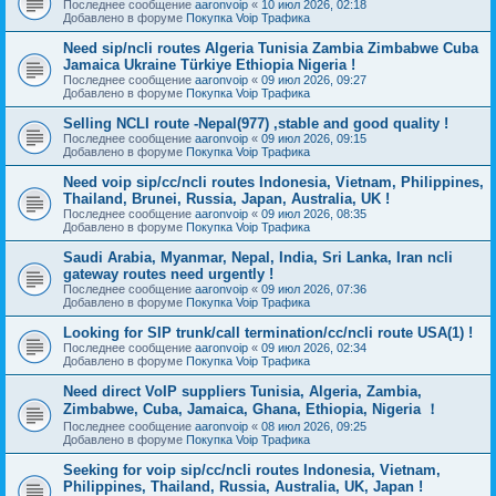
Последнее сообщение
aaronvoip
«
10 июл 2026, 02:18
Добавлено в форуме
Покупка Voip Трафика
Need sip/ncli routes Algeria Tunisia Zambia Zimbabwe Cuba
Jamaica Ukraine Türkiye Ethiopia Nigeria !
Последнее сообщение
aaronvoip
«
09 июл 2026, 09:27
Добавлено в форуме
Покупка Voip Трафика
Selling NCLI route -Nepal(977) ,stable and good quality !
Последнее сообщение
aaronvoip
«
09 июл 2026, 09:15
Добавлено в форуме
Покупка Voip Трафика
Need voip sip/cc/ncli routes Indonesia, Vietnam, Philippines,
Thailand, Brunei, Russia, Japan, Australia, UK !
Последнее сообщение
aaronvoip
«
09 июл 2026, 08:35
Добавлено в форуме
Покупка Voip Трафика
Saudi Arabia, Myanmar, Nepal, India, Sri Lanka, Iran ncli
gateway routes need urgently !
Последнее сообщение
aaronvoip
«
09 июл 2026, 07:36
Добавлено в форуме
Покупка Voip Трафика
Looking for SIP trunk/call termination/cc/ncli route USA(1) !
Последнее сообщение
aaronvoip
«
09 июл 2026, 02:34
Добавлено в форуме
Покупка Voip Трафика
Need direct VoIP suppliers Tunisia, Algeria, Zambia,
Zimbabwe, Cuba, Jamaica, Ghana, Ethiopia, Nigeria ！
Последнее сообщение
aaronvoip
«
08 июл 2026, 09:25
Добавлено в форуме
Покупка Voip Трафика
Seeking for voip sip/cc/ncli routes Indonesia, Vietnam,
Philippines, Thailand, Russia, Australia, UK, Japan !