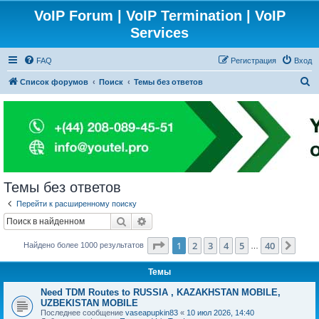
VoIP Forum | VoIP Termination | VoIP
Services
FAQ
Регистрация
Вход
П
Список форумов
Поиск
Темы без ответов
о
и
с
к
Темы без ответов
Перейти к расширенному поиску
Поиск
Расширенный поиск
Страница
1
из
40
1
2
3
4
5
40
След
Найдено более 1000 результатов
…
Темы
Need TDM Routes to RUSSIA , KAZAKHSTAN MOBILE,
UZBEKISTAN MOBILE
Последнее сообщение
vaseapupkin83
«
10 июл 2026, 14:40