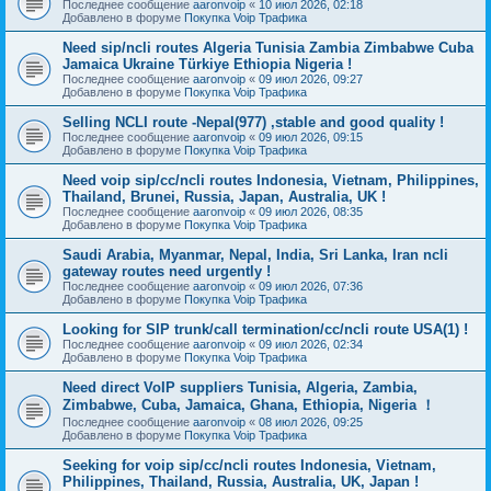
Последнее сообщение
aaronvoip
«
10 июл 2026, 02:18
Добавлено в форуме
Покупка Voip Трафика
Need sip/ncli routes Algeria Tunisia Zambia Zimbabwe Cuba
Jamaica Ukraine Türkiye Ethiopia Nigeria !
Последнее сообщение
aaronvoip
«
09 июл 2026, 09:27
Добавлено в форуме
Покупка Voip Трафика
Selling NCLI route -Nepal(977) ,stable and good quality !
Последнее сообщение
aaronvoip
«
09 июл 2026, 09:15
Добавлено в форуме
Покупка Voip Трафика
Need voip sip/cc/ncli routes Indonesia, Vietnam, Philippines,
Thailand, Brunei, Russia, Japan, Australia, UK !
Последнее сообщение
aaronvoip
«
09 июл 2026, 08:35
Добавлено в форуме
Покупка Voip Трафика
Saudi Arabia, Myanmar, Nepal, India, Sri Lanka, Iran ncli
gateway routes need urgently !
Последнее сообщение
aaronvoip
«
09 июл 2026, 07:36
Добавлено в форуме
Покупка Voip Трафика
Looking for SIP trunk/call termination/cc/ncli route USA(1) !
Последнее сообщение
aaronvoip
«
09 июл 2026, 02:34
Добавлено в форуме
Покупка Voip Трафика
Need direct VoIP suppliers Tunisia, Algeria, Zambia,
Zimbabwe, Cuba, Jamaica, Ghana, Ethiopia, Nigeria ！
Последнее сообщение
aaronvoip
«
08 июл 2026, 09:25
Добавлено в форуме
Покупка Voip Трафика
Seeking for voip sip/cc/ncli routes Indonesia, Vietnam,
Philippines, Thailand, Russia, Australia, UK, Japan !