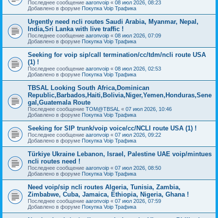
Последнее сообщение
aaronvoip
«
08 июл 2026, 08:23
Добавлено в форуме
Покупка Voip Трафика
Urgently need ncli routes Saudi Arabia, Myanmar, Nepal,
India,Sri Lanka with live traffic !
Последнее сообщение
aaronvoip
«
08 июл 2026, 07:09
Добавлено в форуме
Покупка Voip Трафика
Seeking for voip sip/call termination/cc/tdm/ncli route USA
(1) !
Последнее сообщение
aaronvoip
«
08 июл 2026, 02:53
Добавлено в форуме
Покупка Voip Трафика
TBSAL Looking South Africa,Dominican
Republic,Barbados,Haiti,Bolivia,Niger,Yemen,Honduras,Sene
gal,Guatemala Route
Последнее сообщение
TOM@TBSAL
«
07 июл 2026, 10:46
Добавлено в форуме
Покупка Voip Трафика
Seeking for SIP trunk/voip voice/cc/NCLI route USA (1) !
Последнее сообщение
aaronvoip
«
07 июл 2026, 09:22
Добавлено в форуме
Покупка Voip Трафика
Türkiye Ukraine Lebanon, Israel, Palestine UAE voip/mintues
ncli routes need !
Последнее сообщение
aaronvoip
«
07 июл 2026, 08:50
Добавлено в форуме
Покупка Voip Трафика
Need voip/sip ncli routes Algeria, Tunisia, Zambia,
Zimbabwe, Cuba, Jamaica, Ethiopia, Nigeria, Ghana !
Последнее сообщение
aaronvoip
«
07 июл 2026, 07:59
Добавлено в форуме
Покупка Voip Трафика