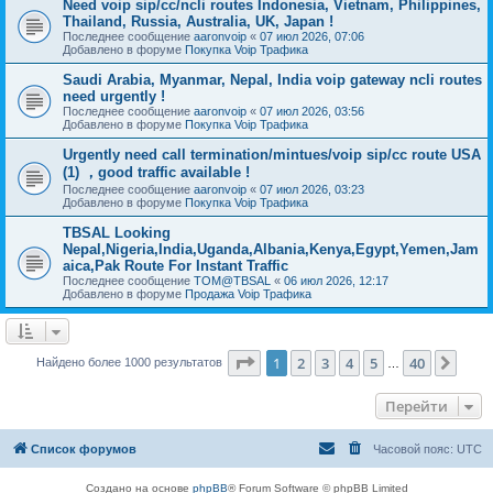
Need voip sip/cc/ncli routes Indonesia, Vietnam, Philippines,
Thailand, Russia, Australia, UK, Japan !
Последнее сообщение
aaronvoip
«
07 июл 2026, 07:06
Добавлено в форуме
Покупка Voip Трафика
Saudi Arabia, Myanmar, Nepal, India voip gateway ncli routes
need urgently !
Последнее сообщение
aaronvoip
«
07 июл 2026, 03:56
Добавлено в форуме
Покупка Voip Трафика
Urgently need call termination/mintues/voip sip/cc route USA
(1) ，good traffic available !
Последнее сообщение
aaronvoip
«
07 июл 2026, 03:23
Добавлено в форуме
Покупка Voip Трафика
TBSAL Looking
Nepal,Nigeria,India,Uganda,Albania,Kenya,Egypt,Yemen,Jam
aica,Pak Route For Instant Traffic
Последнее сообщение
TOM@TBSAL
«
06 июл 2026, 12:17
Добавлено в форуме
Продажа Voip Трафика
Страница
1
из
40
1
2
3
4
5
40
След
Найдено более 1000 результатов
…
Перейти
Список форумов
Часовой пояс:
UTC
Создано на основе
phpBB
® Forum Software © phpBB Limited