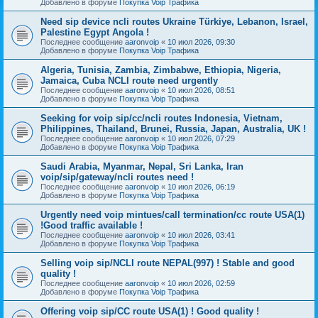
Добавлено в форуме
Покупка Voip Трафика
Need sip device ncli routes Ukraine Türkiye, Lebanon, Israel,
Palestine Egypt Angola !
Последнее сообщение
aaronvoip
«
10 июл 2026, 09:30
Добавлено в форуме
Покупка Voip Трафика
Algeria, Tunisia, Zambia, Zimbabwe, Ethiopia, Nigeria,
Jamaica, Cuba NCLI route need urgently
Последнее сообщение
aaronvoip
«
10 июл 2026, 08:51
Добавлено в форуме
Покупка Voip Трафика
Seeking for voip sip/cc/ncli routes Indonesia, Vietnam,
Philippines, Thailand, Brunei, Russia, Japan, Australia, UK !
Последнее сообщение
aaronvoip
«
10 июл 2026, 07:29
Добавлено в форуме
Покупка Voip Трафика
Saudi Arabia, Myanmar, Nepal, Sri Lanka, Iran
voip/sip/gateway/ncli routes need !
Последнее сообщение
aaronvoip
«
10 июл 2026, 06:19
Добавлено в форуме
Покупка Voip Трафика
Urgently need voip mintues/call termination/cc route USA(1)
!Good traffic available !
Последнее сообщение
aaronvoip
«
10 июл 2026, 03:41
Добавлено в форуме
Покупка Voip Трафика
Selling voip sip/NCLI route NEPAL(997) ! Stable and good
quality !
Последнее сообщение
aaronvoip
«
10 июл 2026, 02:59
Добавлено в форуме
Покупка Voip Трафика
Offering voip sip/CC route USA(1) ! Good quality !