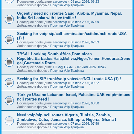
Последнее сообщение
aaronvoip
«
08 июл 2026, 08:23
Добавлено в форуме
Покупка Voip Трафика
Urgently need ncli routes Saudi Arabia, Myanmar, Nepal,
India,Sri Lanka with live traffic !
Последнее сообщение
aaronvoip
«
08 июл 2026, 07:09
Добавлено в форуме
Покупка Voip Трафика
Seeking for voip sip/call termination/cc/tdm/ncli route USA
(1) !
Последнее сообщение
aaronvoip
«
08 июл 2026, 02:53
Добавлено в форуме
Покупка Voip Трафика
TBSAL Looking South Africa,Dominican
Republic,Barbados,Haiti,Bolivia,Niger,Yemen,Honduras,Sene
gal,Guatemala Route
Последнее сообщение
TOM@TBSAL
«
07 июл 2026, 10:46
Добавлено в форуме
Покупка Voip Трафика
Seeking for SIP trunk/voip voice/cc/NCLI route USA (1) !
Последнее сообщение
aaronvoip
«
07 июл 2026, 09:22
Добавлено в форуме
Покупка Voip Трафика
Türkiye Ukraine Lebanon, Israel, Palestine UAE voip/mintues
ncli routes need !
Последнее сообщение
aaronvoip
«
07 июл 2026, 08:50
Добавлено в форуме
Покупка Voip Трафика
Need voip/sip ncli routes Algeria, Tunisia, Zambia,
Zimbabwe, Cuba, Jamaica, Ethiopia, Nigeria, Ghana !
Последнее сообщение
aaronvoip
«
07 июл 2026, 07:59
Добавлено в форуме
Покупка Voip Трафика