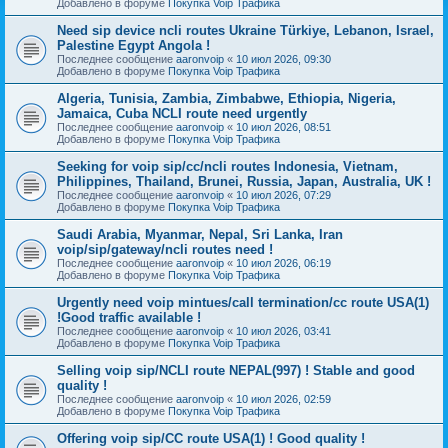
Добавлено в форуме
Покупка Voip Трафика
Need sip device ncli routes Ukraine Türkiye, Lebanon, Israel,
Palestine Egypt Angola !
Последнее сообщение
aaronvoip
«
10 июл 2026, 09:30
Добавлено в форуме
Покупка Voip Трафика
Algeria, Tunisia, Zambia, Zimbabwe, Ethiopia, Nigeria,
Jamaica, Cuba NCLI route need urgently
Последнее сообщение
aaronvoip
«
10 июл 2026, 08:51
Добавлено в форуме
Покупка Voip Трафика
Seeking for voip sip/cc/ncli routes Indonesia, Vietnam,
Philippines, Thailand, Brunei, Russia, Japan, Australia, UK !
Последнее сообщение
aaronvoip
«
10 июл 2026, 07:29
Добавлено в форуме
Покупка Voip Трафика
Saudi Arabia, Myanmar, Nepal, Sri Lanka, Iran
voip/sip/gateway/ncli routes need !
Последнее сообщение
aaronvoip
«
10 июл 2026, 06:19
Добавлено в форуме
Покупка Voip Трафика
Urgently need voip mintues/call termination/cc route USA(1)
!Good traffic available !
Последнее сообщение
aaronvoip
«
10 июл 2026, 03:41
Добавлено в форуме
Покупка Voip Трафика
Selling voip sip/NCLI route NEPAL(997) ! Stable and good
quality !
Последнее сообщение
aaronvoip
«
10 июл 2026, 02:59
Добавлено в форуме
Покупка Voip Трафика
Offering voip sip/CC route USA(1) ! Good quality !