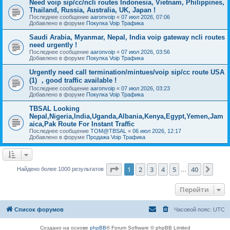
Need voip sip/cc/ncli routes Indonesia, Vietnam, Philippines,
Thailand, Russia, Australia, UK, Japan !
Последнее сообщение
aaronvoip
«
07 июл 2026, 07:06
Добавлено в форуме
Покупка Voip Трафика
Saudi Arabia, Myanmar, Nepal, India voip gateway ncli routes
need urgently !
Последнее сообщение
aaronvoip
«
07 июл 2026, 03:56
Добавлено в форуме
Покупка Voip Трафика
Urgently need call termination/mintues/voip sip/cc route USA
(1) ，good traffic available !
Последнее сообщение
aaronvoip
«
07 июл 2026, 03:23
Добавлено в форуме
Покупка Voip Трафика
TBSAL Looking
Nepal,Nigeria,India,Uganda,Albania,Kenya,Egypt,Yemen,Jam
aica,Pak Route For Instant Traffic
Последнее сообщение
TOM@TBSAL
«
06 июл 2026, 12:17
Добавлено в форуме
Продажа Voip Трафика
Страница
1
из
40
1
2
3
4
5
40
След
Найдено более 1000 результатов
…
Перейти
Список форумов
Часовой пояс:
UTC
Создано на основе
phpBB
® Forum Software © phpBB Limited