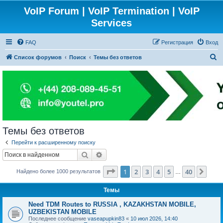
VoIP Forum | VoIP Termination | VoIP
Services
FAQ
Регистрация
Вход
П
Список форумов
Поиск
Темы без ответов
о
и
с
к
Темы без ответов
Перейти к расширенному поиску
Поиск
Расширенный поиск
Страница
1
из
40
1
2
3
4
5
40
След
Найдено более 1000 результатов
…
Темы
Need TDM Routes to RUSSIA , KAZAKHSTAN MOBILE,
UZBEKISTAN MOBILE
Последнее сообщение
vaseapupkin83
«
10 июл 2026, 14:40