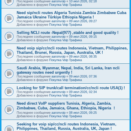
Последнее сообщение
aaronvoip
«
10 июл 2026, 02:18
Добавлено в форуме
Покупка Voip Трафика
Need sip/ncli routes Algeria Tunisia Zambia Zimbabwe Cuba
Jamaica Ukraine Türkiye Ethiopia Nigeria !
Последнее сообщение
aaronvoip
«
09 июл 2026, 09:27
Добавлено в форуме
Покупка Voip Трафика
Selling NCLI route -Nepal(977) ,stable and good quality !
Последнее сообщение
aaronvoip
«
09 июл 2026, 09:15
Добавлено в форуме
Покупка Voip Трафика
Need voip sip/cc/ncli routes Indonesia, Vietnam, Philippines,
Thailand, Brunei, Russia, Japan, Australia, UK !
Последнее сообщение
aaronvoip
«
09 июл 2026, 08:35
Добавлено в форуме
Покупка Voip Трафика
Saudi Arabia, Myanmar, Nepal, India, Sri Lanka, Iran ncli
gateway routes need urgently !
Последнее сообщение
aaronvoip
«
09 июл 2026, 07:36
Добавлено в форуме
Покупка Voip Трафика
Looking for SIP trunk/call termination/cc/ncli route USA(1) !
Последнее сообщение
aaronvoip
«
09 июл 2026, 02:34
Добавлено в форуме
Покупка Voip Трафика
Need direct VoIP suppliers Tunisia, Algeria, Zambia,
Zimbabwe, Cuba, Jamaica, Ghana, Ethiopia, Nigeria ！
Последнее сообщение
aaronvoip
«
08 июл 2026, 09:25
Добавлено в форуме
Покупка Voip Трафика
Seeking for voip sip/cc/ncli routes Indonesia, Vietnam,
Philippines, Thailand, Russia, Australia, UK, Japan !