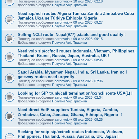
Последнее сообщение
aaronvoip
«
10 июл 2026, 02:18
Добавлено в форуме
Покупка Voip Трафика
Need sip/ncli routes Algeria Tunisia Zambia Zimbabwe Cuba
Jamaica Ukraine Türkiye Ethiopia Nigeria !
Последнее сообщение
aaronvoip
«
09 июл 2026, 09:27
Добавлено в форуме
Покупка Voip Трафика
Selling NCLI route -Nepal(977) ,stable and good quality !
Последнее сообщение
aaronvoip
«
09 июл 2026, 09:15
Добавлено в форуме
Покупка Voip Трафика
Need voip sip/cc/ncli routes Indonesia, Vietnam, Philippines,
Thailand, Brunei, Russia, Japan, Australia, UK !
Последнее сообщение
aaronvoip
«
09 июл 2026, 08:35
Добавлено в форуме
Покупка Voip Трафика
Saudi Arabia, Myanmar, Nepal, India, Sri Lanka, Iran ncli
gateway routes need urgently !
Последнее сообщение
aaronvoip
«
09 июл 2026, 07:36
Добавлено в форуме
Покупка Voip Трафика
Looking for SIP trunk/call termination/cc/ncli route USA(1) !
Последнее сообщение
aaronvoip
«
09 июл 2026, 02:34
Добавлено в форуме
Покупка Voip Трафика
Need direct VoIP suppliers Tunisia, Algeria, Zambia,
Zimbabwe, Cuba, Jamaica, Ghana, Ethiopia, Nigeria ！
Последнее сообщение
aaronvoip
«
08 июл 2026, 09:25
Добавлено в форуме
Покупка Voip Трафика
Seeking for voip sip/cc/ncli routes Indonesia, Vietnam,
Philippines, Thailand, Russia, Australia, UK, Japan !