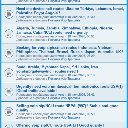
Добавлено в форуме
Покупка Voip Трафика
Need sip device ncli routes Ukraine Türkiye, Lebanon, Israel,
Palestine Egypt Angola !
Последнее сообщение
aaronvoip
«
10 июл 2026, 09:30
Добавлено в форуме
Покупка Voip Трафика
Algeria, Tunisia, Zambia, Zimbabwe, Ethiopia, Nigeria,
Jamaica, Cuba NCLI route need urgently
Последнее сообщение
aaronvoip
«
10 июл 2026, 08:51
Добавлено в форуме
Покупка Voip Трафика
Seeking for voip sip/cc/ncli routes Indonesia, Vietnam,
Philippines, Thailand, Brunei, Russia, Japan, Australia, UK !
Последнее сообщение
aaronvoip
«
10 июл 2026, 07:29
Добавлено в форуме
Покупка Voip Трафика
Saudi Arabia, Myanmar, Nepal, Sri Lanka, Iran
voip/sip/gateway/ncli routes need !
Последнее сообщение
aaronvoip
«
10 июл 2026, 06:19
Добавлено в форуме
Покупка Voip Трафика
Urgently need voip mintues/call termination/cc route USA(1)
!Good traffic available !
Последнее сообщение
aaronvoip
«
10 июл 2026, 03:41
Добавлено в форуме
Покупка Voip Трафика
Selling voip sip/NCLI route NEPAL(997) ! Stable and good
quality !
Последнее сообщение
aaronvoip
«
10 июл 2026, 02:59
Добавлено в форуме
Покупка Voip Трафика
Offering voip sip/CC route USA(1) ! Good quality !