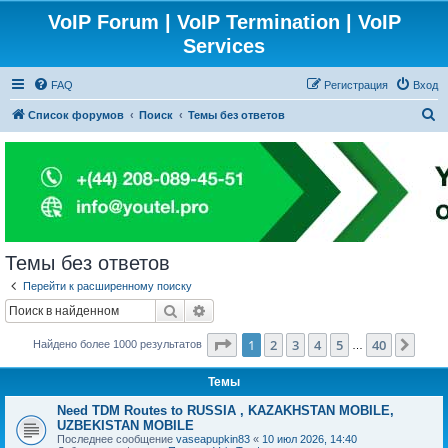
VoIP Forum | VoIP Termination | VoIP
Services
FAQ
Регистрация
Вход
П
Список форумов
Поиск
Темы без ответов
о
и
с
к
Темы без ответов
Перейти к расширенному поиску
Поиск
Расширенный поиск
Страница
1
из
40
1
2
3
4
5
40
След
Найдено более 1000 результатов
…
Темы
Need TDM Routes to RUSSIA , KAZAKHSTAN MOBILE,
UZBEKISTAN MOBILE
Последнее сообщение
vaseapupkin83
«
10 июл 2026, 14:40