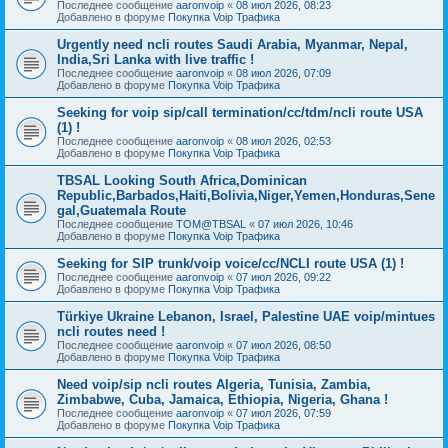
Последнее сообщение
aaronvoip
«
08 июл 2026, 08:23
Добавлено в форуме
Покупка Voip Трафика
Urgently need ncli routes Saudi Arabia, Myanmar, Nepal,
India,Sri Lanka with live traffic !
Последнее сообщение
aaronvoip
«
08 июл 2026, 07:09
Добавлено в форуме
Покупка Voip Трафика
Seeking for voip sip/call termination/cc/tdm/ncli route USA
(1) !
Последнее сообщение
aaronvoip
«
08 июл 2026, 02:53
Добавлено в форуме
Покупка Voip Трафика
TBSAL Looking South Africa,Dominican
Republic,Barbados,Haiti,Bolivia,Niger,Yemen,Honduras,Sene
gal,Guatemala Route
Последнее сообщение
TOM@TBSAL
«
07 июл 2026, 10:46
Добавлено в форуме
Покупка Voip Трафика
Seeking for SIP trunk/voip voice/cc/NCLI route USA (1) !
Последнее сообщение
aaronvoip
«
07 июл 2026, 09:22
Добавлено в форуме
Покупка Voip Трафика
Türkiye Ukraine Lebanon, Israel, Palestine UAE voip/mintues
ncli routes need !
Последнее сообщение
aaronvoip
«
07 июл 2026, 08:50
Добавлено в форуме
Покупка Voip Трафика
Need voip/sip ncli routes Algeria, Tunisia, Zambia,
Zimbabwe, Cuba, Jamaica, Ethiopia, Nigeria, Ghana !
Последнее сообщение
aaronvoip
«
07 июл 2026, 07:59
Добавлено в форуме
Покупка Voip Трафика