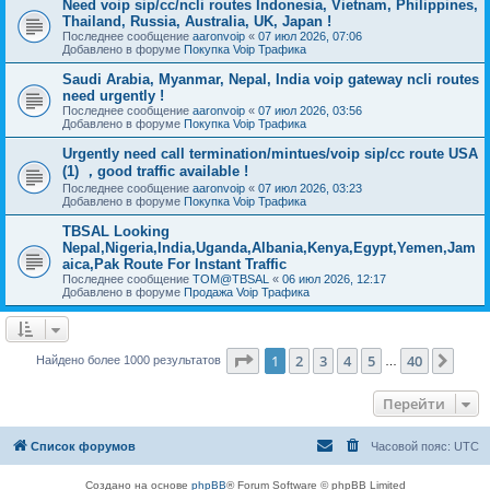
Need voip sip/cc/ncli routes Indonesia, Vietnam, Philippines,
Thailand, Russia, Australia, UK, Japan !
Последнее сообщение
aaronvoip
«
07 июл 2026, 07:06
Добавлено в форуме
Покупка Voip Трафика
Saudi Arabia, Myanmar, Nepal, India voip gateway ncli routes
need urgently !
Последнее сообщение
aaronvoip
«
07 июл 2026, 03:56
Добавлено в форуме
Покупка Voip Трафика
Urgently need call termination/mintues/voip sip/cc route USA
(1) ，good traffic available !
Последнее сообщение
aaronvoip
«
07 июл 2026, 03:23
Добавлено в форуме
Покупка Voip Трафика
TBSAL Looking
Nepal,Nigeria,India,Uganda,Albania,Kenya,Egypt,Yemen,Jam
aica,Pak Route For Instant Traffic
Последнее сообщение
TOM@TBSAL
«
06 июл 2026, 12:17
Добавлено в форуме
Продажа Voip Трафика
Страница
1
из
40
1
2
3
4
5
40
След
Найдено более 1000 результатов
…
Перейти
Список форумов
Часовой пояс:
UTC
Создано на основе
phpBB
® Forum Software © phpBB Limited