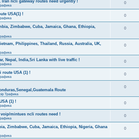
 Iran ncli gateway routes need urgently !
0
Трафика
oute USA(1) !
0
Трафика
Zambia, Zimbabwe, Cuba, Jamaica, Ghana, Ethiopia,
0
Трафика
Vietnam, Philippines, Thailand, Russia, Australia, UK,
0
Трафика
 Nepal, India,Sri Lanka with live traffic !
0
Трафика
i route USA (1) !
0
Трафика
0
Honduras,Senegal,Guatemala Route
oip Трафика
USA (1) !
0
Трафика
 voip/mintues ncli routes need !
0
Трафика
mbia, Zimbabwe, Cuba, Jamaica, Ethiopia, Nigeria, Ghana
0
Трафика