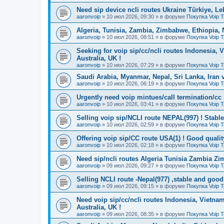
Need sip device ncli routes Ukraine Türkiye, Le
aaronvoip
»
10 июл 2026, 09:30
» в форуме
Покупка Voip 
Algeria, Tunisia, Zambia, Zimbabwe, Ethiopia, 
aaronvoip
»
10 июл 2026, 08:51
» в форуме
Покупка Voip 
Seeking for voip sip/cc/ncli routes Indonesia, 
Australia, UK !
aaronvoip
»
10 июл 2026, 07:29
» в форуме
Покупка Voip 
Saudi Arabia, Myanmar, Nepal, Sri Lanka, Iran v
aaronvoip
»
10 июл 2026, 06:19
» в форуме
Покупка Voip 
Urgently need voip mintues/call termination/cc r
aaronvoip
»
10 июл 2026, 03:41
» в форуме
Покупка Voip 
Selling voip sip/NCLI route NEPAL(997) ! Stable
aaronvoip
»
10 июл 2026, 02:59
» в форуме
Покупка Voip 
Offering voip sip/CC route USA(1) ! Good qualit
aaronvoip
»
10 июл 2026, 02:18
» в форуме
Покупка Voip 
Need sip/ncli routes Algeria Tunisia Zambia Z
aaronvoip
»
09 июл 2026, 09:27
» в форуме
Покупка Voip 
Selling NCLI route -Nepal(977) ,stable and good 
aaronvoip
»
09 июл 2026, 09:15
» в форуме
Покупка Voip 
Need voip sip/cc/ncli routes Indonesia, Vietnam
Australia, UK !
aaronvoip
»
09 июл 2026, 08:35
» в форуме
Покупка Voip 