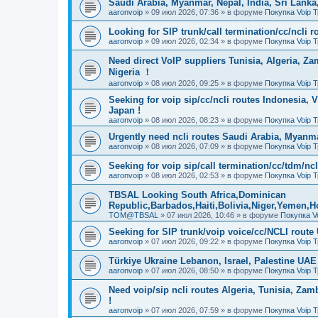
Saudi Arabia, Myanmar, Nepal, India, Sri Lanka,
aaronvoip
»
09 июл 2026, 07:36
» в форуме
Покупка Voip 
Looking for SIP trunk/call termination/cc/ncli r
aaronvoip
»
09 июл 2026, 02:34
» в форуме
Покупка Voip 
Need direct VoIP suppliers Tunisia, Algeria, 
Nigeria ！
aaronvoip
»
08 июл 2026, 09:25
» в форуме
Покупка Voip 
Seeking for voip sip/cc/ncli routes Indonesia, 
Japan !
aaronvoip
»
08 июл 2026, 08:23
» в форуме
Покупка Voip 
Urgently need ncli routes Saudi Arabia, Myanmar,
aaronvoip
»
08 июл 2026, 07:09
» в форуме
Покупка Voip 
Seeking for voip sip/call termination/cc/tdm/ncl
aaronvoip
»
08 июл 2026, 02:53
» в форуме
Покупка Voip 
TBSAL Looking South Africa,Dominican
Republic,Barbados,Haiti,Bolivia,Niger,Yemen,
TOM@TBSAL
»
07 июл 2026, 10:46
» в форуме
Покупка V
Seeking for SIP trunk/voip voice/cc/NCLI route 
aaronvoip
»
07 июл 2026, 09:22
» в форуме
Покупка Voip 
Türkiye Ukraine Lebanon, Israel, Palestine UAE
aaronvoip
»
07 июл 2026, 08:50
» в форуме
Покупка Voip 
Need voip/sip ncli routes Algeria, Tunisia, Za
!
aaronvoip
»
07 июл 2026, 07:59
» в форуме
Покупка Voip 