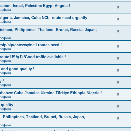
banon, Israel, Palestine Egypt Angola !
0
Трафика
Nigeria, Jamaica, Cuba NCLI route need urgently
0
Трафика
Vietnam, Philippines, Thailand, Brunei, Russia, Japan,
0
Трафика
oip/sip/gateway/ncli routes need !
0
Трафика
oute USA(1) !Good traffic available !
0
Трафика
 and good quality !
0
Трафика
y !
0
Трафика
imbabwe Cuba Jamaica Ukraine Türkiye Ethiopia Nigeria !
0
Трафика
quality !
0
Трафика
, Philippines, Thailand, Brunei, Russia, Japan,
0
Трафика