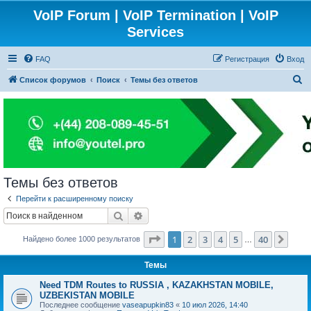
VoIP Forum | VoIP Termination | VoIP
Services
FAQ
Регистрация
Вход
П
Список форумов
Поиск
Темы без ответов
о
и
с
к
Темы без ответов
Перейти к расширенному поиску
Поиск
Расширенный поиск
Страница
1
из
40
1
2
3
4
5
40
След
Найдено более 1000 результатов
…
Темы
Need TDM Routes to RUSSIA , KAZAKHSTAN MOBILE,
UZBEKISTAN MOBILE
Последнее сообщение
vaseapupkin83
«
10 июл 2026, 14:40