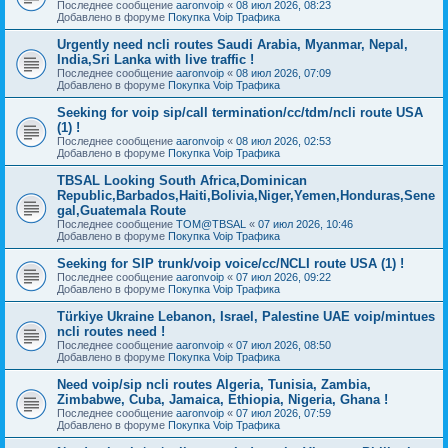
Последнее сообщение
aaronvoip
«
08 июл 2026, 08:23
Добавлено в форуме
Покупка Voip Трафика
Urgently need ncli routes Saudi Arabia, Myanmar, Nepal,
India,Sri Lanka with live traffic !
Последнее сообщение
aaronvoip
«
08 июл 2026, 07:09
Добавлено в форуме
Покупка Voip Трафика
Seeking for voip sip/call termination/cc/tdm/ncli route USA
(1) !
Последнее сообщение
aaronvoip
«
08 июл 2026, 02:53
Добавлено в форуме
Покупка Voip Трафика
TBSAL Looking South Africa,Dominican
Republic,Barbados,Haiti,Bolivia,Niger,Yemen,Honduras,Sene
gal,Guatemala Route
Последнее сообщение
TOM@TBSAL
«
07 июл 2026, 10:46
Добавлено в форуме
Покупка Voip Трафика
Seeking for SIP trunk/voip voice/cc/NCLI route USA (1) !
Последнее сообщение
aaronvoip
«
07 июл 2026, 09:22
Добавлено в форуме
Покупка Voip Трафика
Türkiye Ukraine Lebanon, Israel, Palestine UAE voip/mintues
ncli routes need !
Последнее сообщение
aaronvoip
«
07 июл 2026, 08:50
Добавлено в форуме
Покупка Voip Трафика
Need voip/sip ncli routes Algeria, Tunisia, Zambia,
Zimbabwe, Cuba, Jamaica, Ethiopia, Nigeria, Ghana !
Последнее сообщение
aaronvoip
«
07 июл 2026, 07:59
Добавлено в форуме
Покупка Voip Трафика