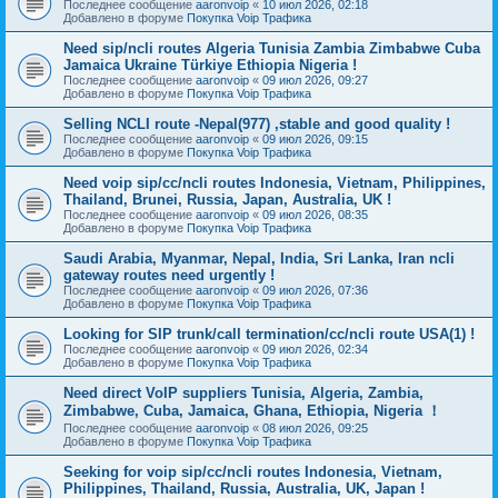
Последнее сообщение
aaronvoip
«
10 июл 2026, 02:18
Добавлено в форуме
Покупка Voip Трафика
Need sip/ncli routes Algeria Tunisia Zambia Zimbabwe Cuba
Jamaica Ukraine Türkiye Ethiopia Nigeria !
Последнее сообщение
aaronvoip
«
09 июл 2026, 09:27
Добавлено в форуме
Покупка Voip Трафика
Selling NCLI route -Nepal(977) ,stable and good quality !
Последнее сообщение
aaronvoip
«
09 июл 2026, 09:15
Добавлено в форуме
Покупка Voip Трафика
Need voip sip/cc/ncli routes Indonesia, Vietnam, Philippines,
Thailand, Brunei, Russia, Japan, Australia, UK !
Последнее сообщение
aaronvoip
«
09 июл 2026, 08:35
Добавлено в форуме
Покупка Voip Трафика
Saudi Arabia, Myanmar, Nepal, India, Sri Lanka, Iran ncli
gateway routes need urgently !
Последнее сообщение
aaronvoip
«
09 июл 2026, 07:36
Добавлено в форуме
Покупка Voip Трафика
Looking for SIP trunk/call termination/cc/ncli route USA(1) !
Последнее сообщение
aaronvoip
«
09 июл 2026, 02:34
Добавлено в форуме
Покупка Voip Трафика
Need direct VoIP suppliers Tunisia, Algeria, Zambia,
Zimbabwe, Cuba, Jamaica, Ghana, Ethiopia, Nigeria ！
Последнее сообщение
aaronvoip
«
08 июл 2026, 09:25
Добавлено в форуме
Покупка Voip Трафика
Seeking for voip sip/cc/ncli routes Indonesia, Vietnam,
Philippines, Thailand, Russia, Australia, UK, Japan !