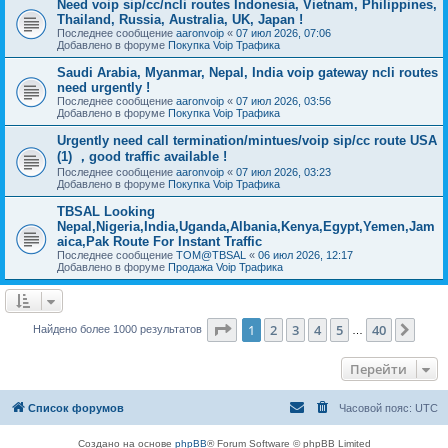
Need voip sip/cc/ncli routes Indonesia, Vietnam, Philippines,
Thailand, Russia, Australia, UK, Japan !
Последнее сообщение
aaronvoip
«
07 июл 2026, 07:06
Добавлено в форуме
Покупка Voip Трафика
Saudi Arabia, Myanmar, Nepal, India voip gateway ncli routes
need urgently !
Последнее сообщение
aaronvoip
«
07 июл 2026, 03:56
Добавлено в форуме
Покупка Voip Трафика
Urgently need call termination/mintues/voip sip/cc route USA
(1) ，good traffic available !
Последнее сообщение
aaronvoip
«
07 июл 2026, 03:23
Добавлено в форуме
Покупка Voip Трафика
TBSAL Looking
Nepal,Nigeria,India,Uganda,Albania,Kenya,Egypt,Yemen,Jam
aica,Pak Route For Instant Traffic
Последнее сообщение
TOM@TBSAL
«
06 июл 2026, 12:17
Добавлено в форуме
Продажа Voip Трафика
Страница
1
из
40
1
2
3
4
5
40
След
Найдено более 1000 результатов
…
Перейти
Список форумов
Часовой пояс:
UTC
Создано на основе
phpBB
® Forum Software © phpBB Limited