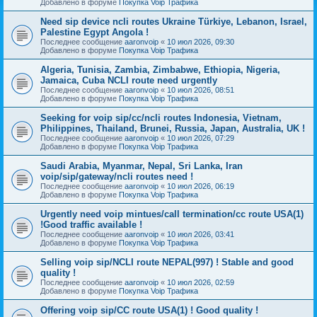
Добавлено в форуме
Покупка Voip Трафика
Need sip device ncli routes Ukraine Türkiye, Lebanon, Israel,
Palestine Egypt Angola !
Последнее сообщение
aaronvoip
«
10 июл 2026, 09:30
Добавлено в форуме
Покупка Voip Трафика
Algeria, Tunisia, Zambia, Zimbabwe, Ethiopia, Nigeria,
Jamaica, Cuba NCLI route need urgently
Последнее сообщение
aaronvoip
«
10 июл 2026, 08:51
Добавлено в форуме
Покупка Voip Трафика
Seeking for voip sip/cc/ncli routes Indonesia, Vietnam,
Philippines, Thailand, Brunei, Russia, Japan, Australia, UK !
Последнее сообщение
aaronvoip
«
10 июл 2026, 07:29
Добавлено в форуме
Покупка Voip Трафика
Saudi Arabia, Myanmar, Nepal, Sri Lanka, Iran
voip/sip/gateway/ncli routes need !
Последнее сообщение
aaronvoip
«
10 июл 2026, 06:19
Добавлено в форуме
Покупка Voip Трафика
Urgently need voip mintues/call termination/cc route USA(1)
!Good traffic available !
Последнее сообщение
aaronvoip
«
10 июл 2026, 03:41
Добавлено в форуме
Покупка Voip Трафика
Selling voip sip/NCLI route NEPAL(997) ! Stable and good
quality !
Последнее сообщение
aaronvoip
«
10 июл 2026, 02:59
Добавлено в форуме
Покупка Voip Трафика
Offering voip sip/CC route USA(1) ! Good quality !