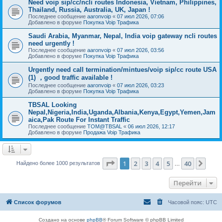
Need voip sip/cc/ncli routes Indonesia, Vietnam, Philippines,
Thailand, Russia, Australia, UK, Japan !
Последнее сообщение
aaronvoip
«
07 июл 2026, 07:06
Добавлено в форуме
Покупка Voip Трафика
Saudi Arabia, Myanmar, Nepal, India voip gateway ncli routes
need urgently !
Последнее сообщение
aaronvoip
«
07 июл 2026, 03:56
Добавлено в форуме
Покупка Voip Трафика
Urgently need call termination/mintues/voip sip/cc route USA
(1) ，good traffic available !
Последнее сообщение
aaronvoip
«
07 июл 2026, 03:23
Добавлено в форуме
Покупка Voip Трафика
TBSAL Looking
Nepal,Nigeria,India,Uganda,Albania,Kenya,Egypt,Yemen,Jam
aica,Pak Route For Instant Traffic
Последнее сообщение
TOM@TBSAL
«
06 июл 2026, 12:17
Добавлено в форуме
Продажа Voip Трафика
Страница
1
из
40
1
2
3
4
5
40
След
Найдено более 1000 результатов
…
Перейти
Список форумов
Часовой пояс:
UTC
Создано на основе
phpBB
® Forum Software © phpBB Limited