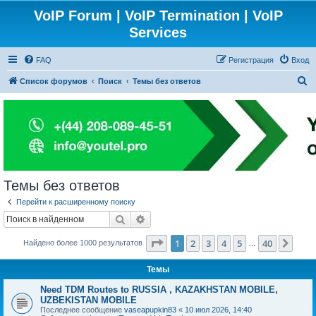
VoIP Forum | VoIP Termination | VoIP
Services
FAQ
Регистрация
Вход
П
Список форумов
Поиск
Темы без ответов
о
и
с
к
Темы без ответов
Перейти к расширенному поиску
Поиск
Расширенный поиск
Страница
1
из
40
1
2
3
4
5
40
След
Найдено более 1000 результатов
…
Темы
Need TDM Routes to RUSSIA , KAZAKHSTAN MOBILE,
UZBEKISTAN MOBILE
Последнее сообщение
vaseapupkin83
«
10 июл 2026, 14:40