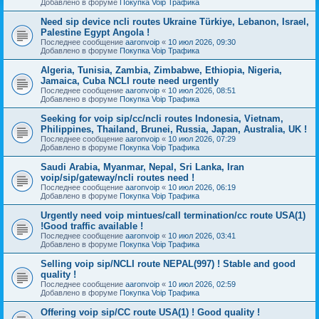
Добавлено в форуме
Покупка Voip Трафика
Need sip device ncli routes Ukraine Türkiye, Lebanon, Israel,
Palestine Egypt Angola !
Последнее сообщение
aaronvoip
«
10 июл 2026, 09:30
Добавлено в форуме
Покупка Voip Трафика
Algeria, Tunisia, Zambia, Zimbabwe, Ethiopia, Nigeria,
Jamaica, Cuba NCLI route need urgently
Последнее сообщение
aaronvoip
«
10 июл 2026, 08:51
Добавлено в форуме
Покупка Voip Трафика
Seeking for voip sip/cc/ncli routes Indonesia, Vietnam,
Philippines, Thailand, Brunei, Russia, Japan, Australia, UK !
Последнее сообщение
aaronvoip
«
10 июл 2026, 07:29
Добавлено в форуме
Покупка Voip Трафика
Saudi Arabia, Myanmar, Nepal, Sri Lanka, Iran
voip/sip/gateway/ncli routes need !
Последнее сообщение
aaronvoip
«
10 июл 2026, 06:19
Добавлено в форуме
Покупка Voip Трафика
Urgently need voip mintues/call termination/cc route USA(1)
!Good traffic available !
Последнее сообщение
aaronvoip
«
10 июл 2026, 03:41
Добавлено в форуме
Покупка Voip Трафика
Selling voip sip/NCLI route NEPAL(997) ! Stable and good
quality !
Последнее сообщение
aaronvoip
«
10 июл 2026, 02:59
Добавлено в форуме
Покупка Voip Трафика
Offering voip sip/CC route USA(1) ! Good quality !