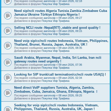
Последнее сообщение
aaronvoip
«
10 июл 2026, 02:18
Добавлено в форуме
Покупка Voip Трафика
Need sip/ncli routes Algeria Tunisia Zambia Zimbabwe Cuba
Jamaica Ukraine Türkiye Ethiopia Nigeria !
Последнее сообщение
aaronvoip
«
09 июл 2026, 09:27
Добавлено в форуме
Покупка Voip Трафика
Selling NCLI route -Nepal(977) ,stable and good quality !
Последнее сообщение
aaronvoip
«
09 июл 2026, 09:15
Добавлено в форуме
Покупка Voip Трафика
Need voip sip/cc/ncli routes Indonesia, Vietnam, Philippines,
Thailand, Brunei, Russia, Japan, Australia, UK !
Последнее сообщение
aaronvoip
«
09 июл 2026, 08:35
Добавлено в форуме
Покупка Voip Трафика
Saudi Arabia, Myanmar, Nepal, India, Sri Lanka, Iran ncli
gateway routes need urgently !
Последнее сообщение
aaronvoip
«
09 июл 2026, 07:36
Добавлено в форуме
Покупка Voip Трафика
Looking for SIP trunk/call termination/cc/ncli route USA(1) !
Последнее сообщение
aaronvoip
«
09 июл 2026, 02:34
Добавлено в форуме
Покупка Voip Трафика
Need direct VoIP suppliers Tunisia, Algeria, Zambia,
Zimbabwe, Cuba, Jamaica, Ghana, Ethiopia, Nigeria ！
Последнее сообщение
aaronvoip
«
08 июл 2026, 09:25
Добавлено в форуме
Покупка Voip Трафика
Seeking for voip sip/cc/ncli routes Indonesia, Vietnam,
Philippines, Thailand, Russia, Australia, UK, Japan !