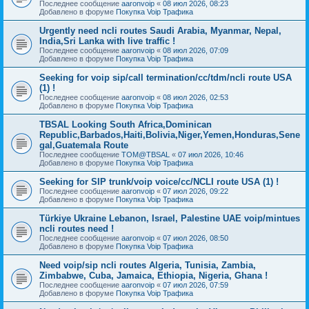
Последнее сообщение
aaronvoip
«
08 июл 2026, 08:23
Добавлено в форуме
Покупка Voip Трафика
Urgently need ncli routes Saudi Arabia, Myanmar, Nepal,
India,Sri Lanka with live traffic !
Последнее сообщение
aaronvoip
«
08 июл 2026, 07:09
Добавлено в форуме
Покупка Voip Трафика
Seeking for voip sip/call termination/cc/tdm/ncli route USA
(1) !
Последнее сообщение
aaronvoip
«
08 июл 2026, 02:53
Добавлено в форуме
Покупка Voip Трафика
TBSAL Looking South Africa,Dominican
Republic,Barbados,Haiti,Bolivia,Niger,Yemen,Honduras,Sene
gal,Guatemala Route
Последнее сообщение
TOM@TBSAL
«
07 июл 2026, 10:46
Добавлено в форуме
Покупка Voip Трафика
Seeking for SIP trunk/voip voice/cc/NCLI route USA (1) !
Последнее сообщение
aaronvoip
«
07 июл 2026, 09:22
Добавлено в форуме
Покупка Voip Трафика
Türkiye Ukraine Lebanon, Israel, Palestine UAE voip/mintues
ncli routes need !
Последнее сообщение
aaronvoip
«
07 июл 2026, 08:50
Добавлено в форуме
Покупка Voip Трафика
Need voip/sip ncli routes Algeria, Tunisia, Zambia,
Zimbabwe, Cuba, Jamaica, Ethiopia, Nigeria, Ghana !
Последнее сообщение
aaronvoip
«
07 июл 2026, 07:59
Добавлено в форуме
Покупка Voip Трафика