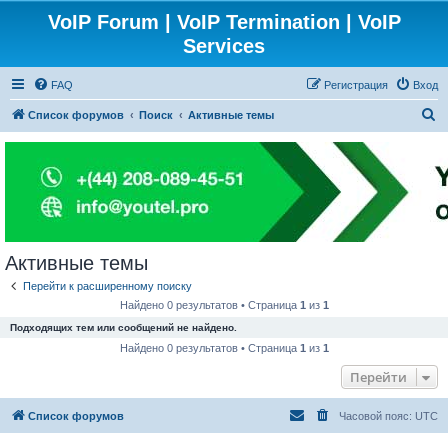
VoIP Forum | VoIP Termination | VoIP
Services
FAQ
Регистрация
Вход
П
Список форумов
Поиск
Активные темы
о
и
с
к
Активные темы
Перейти к расширенному поиску
Найдено 0 результатов • Страница
1
из
1
Подходящих тем или сообщений не найдено.
Найдено 0 результатов • Страница
1
из
1
Перейти
Список форумов
Часовой пояс:
UTC