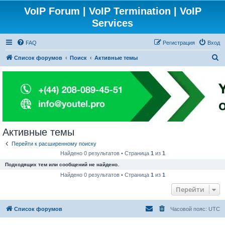
VoIP Forum | VoIP Termination | VoIP
Services
FAQ
Регистрация
Вход
П
Список форумов
Поиск
Активные темы
о
и
с
к
Активные темы
Перейти к расширенному поиску
Найдено 0 результатов • Страница
1
из
1
Подходящих тем или сообщений не найдено.
Найдено 0 результатов • Страница
1
из
1
Перейти
Список форумов
Часовой пояс:
UTC