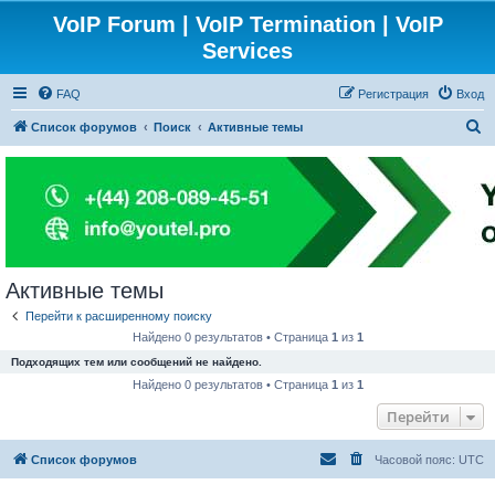
VoIP Forum | VoIP Termination | VoIP
Services
FAQ
Регистрация
Вход
П
Список форумов
Поиск
Активные темы
о
и
с
к
Активные темы
Перейти к расширенному поиску
Найдено 0 результатов • Страница
1
из
1
Подходящих тем или сообщений не найдено.
Найдено 0 результатов • Страница
1
из
1
Перейти
Список форумов
Часовой пояс:
UTC