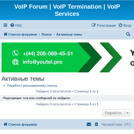
VoIP Forum | VoIP Termination | VoIP
Services
FAQ
Регистрация
Вход
П
Список форумов
Поиск
Активные темы
о
и
с
к
Активные темы
Перейти к расширенному поиску
Найдено 0 результатов • Страница
1
из
1
Подходящих тем или сообщений не найдено.
Найдено 0 результатов • Страница
1
из
1
Перейти
Список форумов
Часовой пояс:
UTC