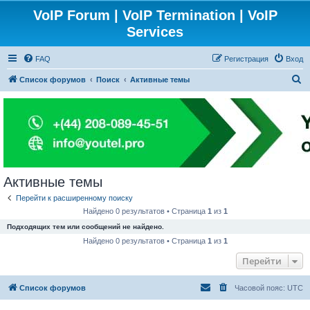
VoIP Forum | VoIP Termination | VoIP
Services
FAQ
Регистрация
Вход
П
Список форумов
Поиск
Активные темы
о
и
с
к
Активные темы
Перейти к расширенному поиску
Найдено 0 результатов • Страница
1
из
1
Подходящих тем или сообщений не найдено.
Найдено 0 результатов • Страница
1
из
1
Перейти
Список форумов
Часовой пояс:
UTC