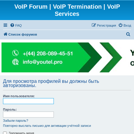
VoIP Forum | VoIP Termination | VoIP
Services
FAQ
Регистрация
Вход
П
Список форумов
о
и
с
к
Для просмотра профилей вы должны быть
авторизованы.
Имя пользователя:
Пароль:
Забыли пароль?
Повторно выслать письмо для активации учётной записи
Запомнить меня