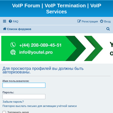
VoIP Forum | VoIP Termination | VoIP
Services
FAQ
Регистрация
Вход
П
Список форумов
о
и
с
к
Для просмотра профилей вы должны быть
авторизованы.
Имя пользователя:
Пароль:
Забыли пароль?
Повторно выслать письмо для активации учётной записи
Запомнить меня