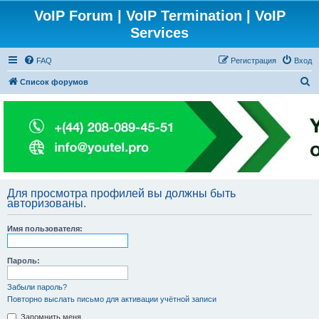
VoIP Forum | VoIP Termination | VoIP
Services
FAQ
Регистрация
Вход
П
Список форумов
о
и
с
к
Для просмотра профилей вы должны быть
авторизованы.
Имя пользователя:
Пароль:
Забыли пароль?
Повторно выслать письмо для активации учётной записи
Запомнить меня