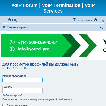
VoIP Forum | VoIP Termination | VoIP
Services
FAQ
Регистрация
Вход
П
Список форумов
о
и
с
к
Для просмотра профилей вы должны быть
авторизованы.
Имя пользователя:
Пароль:
Забыли пароль?
Повторно выслать письмо для активации учётной записи
Запомнить меня