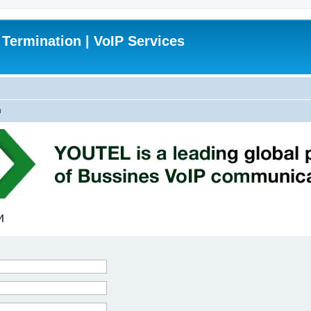
 Termination | VoIP Services
и
и