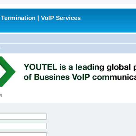
 Termination | VoIP Services
и
и