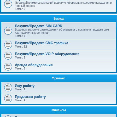
Публикуйте имена компаний и другую иформацию касаемо пападания в
чёрный список
Темы:
3
Биржа
Покупка/Продажа SIM CARD
В данном разделе размещаются объявления о покупке и продаже сим
карт различных регионов.
Темы:
5
Покупка/Продажа СМС трафика
Темы:
12
Покупка/Продажа VOIP оборудования
Темы:
5
Аренда оборудования
Темы:
6
Фриланс
Ищу работу
Темы:
1
Предлагаю работу
Темы:
2
Финансы