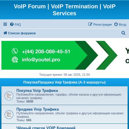
VoIP Forum | VoIP Termination | VoIP
Services
FAQ
Регистрация
Вход
П
Список форумов
о
и
с
к
Текущее время: 08 авг 2026, 21:50
Покупка/Продажа Voip Трафика (А-З маршруты)
Покупка Voip Трафика
Публикуйте направления, тарифы, объём канала и другую иформацию
касаемо трафика
Темы:
5658
Продажа Voip Трафика
Публикуйте направления, объём трафика и другую иформацию касаемо
трафика
Темы:
565
Чёрный список VOIP Компаний