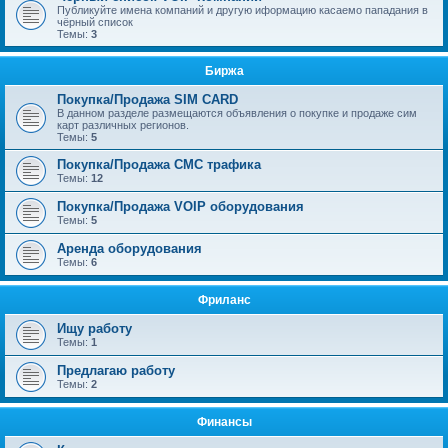
Публикуйте имена компаний и другую иформацию касаемо пападания в
чёрный список
Темы:
3
Биржа
Покупка/Продажа SIM CARD
В данном разделе размещаются объявления о покупке и продаже сим
карт различных регионов.
Темы:
5
Покупка/Продажа СМС трафика
Темы:
12
Покупка/Продажа VOIP оборудования
Темы:
5
Аренда оборудования
Темы:
6
Фриланс
Ищу работу
Темы:
1
Предлагаю работу
Темы:
2
Финансы