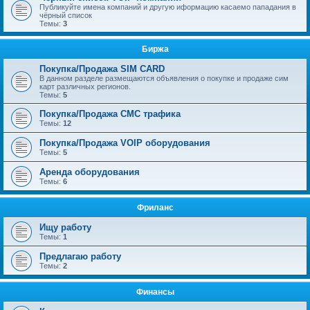
Публикуйте имена компаний и другую иформацию касаемо пападания в
чёрный список
Темы:
3
Биржа
Покупка/Продажа SIM CARD
В данном разделе размещаются объявления о покупке и продаже сим
карт различных регионов.
Темы:
5
Покупка/Продажа СМС трафика
Темы:
12
Покупка/Продажа VOIP оборудования
Темы:
5
Аренда оборудования
Темы:
6
Фриланс
Ищу работу
Темы:
1
Предлагаю работу
Темы:
2
Финансы