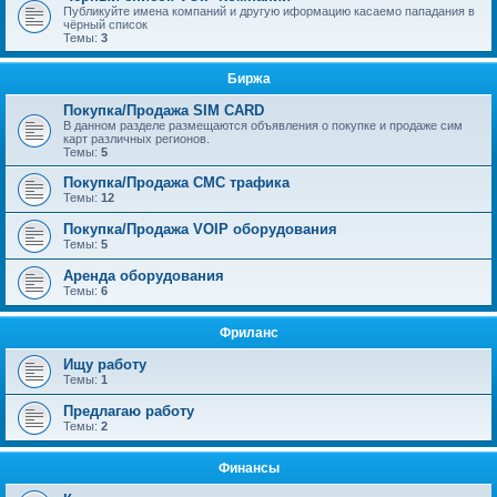
Публикуйте имена компаний и другую иформацию касаемо пападания в
чёрный список
Темы:
3
Биржа
Покупка/Продажа SIM CARD
В данном разделе размещаются объявления о покупке и продаже сим
карт различных регионов.
Темы:
5
Покупка/Продажа СМС трафика
Темы:
12
Покупка/Продажа VOIP оборудования
Темы:
5
Аренда оборудования
Темы:
6
Фриланс
Ищу работу
Темы:
1
Предлагаю работу
Темы:
2
Финансы