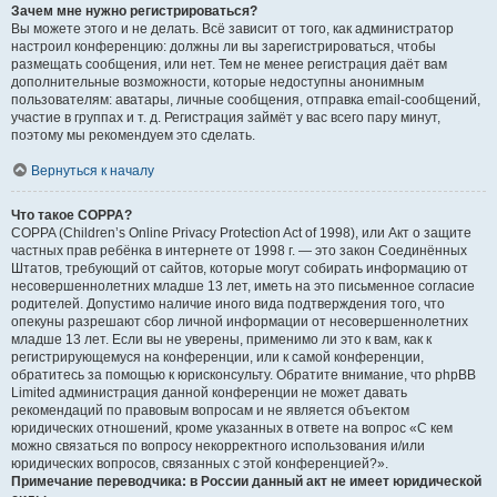
Зачем мне нужно регистрироваться?
Вы можете этого и не делать. Всё зависит от того, как администратор
настроил конференцию: должны ли вы зарегистрироваться, чтобы
размещать сообщения, или нет. Тем не менее регистрация даёт вам
дополнительные возможности, которые недоступны анонимным
пользователям: аватары, личные сообщения, отправка email-сообщений,
участие в группах и т. д. Регистрация займёт у вас всего пару минут,
поэтому мы рекомендуем это сделать.
Вернуться к началу
Что такое COPPA?
COPPA (Children’s Online Privacy Protection Act of 1998), или Акт о защите
частных прав ребёнка в интернете от 1998 г. — это закон Соединённых
Штатов, требующий от сайтов, которые могут собирать информацию от
несовершеннолетних младше 13 лет, иметь на это письменное согласие
родителей. Допустимо наличие иного вида подтверждения того, что
опекуны разрешают сбор личной информации от несовершеннолетних
младше 13 лет. Если вы не уверены, применимо ли это к вам, как к
регистрирующемуся на конференции, или к самой конференции,
обратитесь за помощью к юрисконсульту. Обратите внимание, что phpBB
Limited администрация данной конференции не может давать
рекомендаций по правовым вопросам и не является объектом
юридических отношений, кроме указанных в ответе на вопрос «С кем
можно связаться по вопросу некорректного использования и/или
юридических вопросов, связанных с этой конференцией?».
Примечание переводчика: в России данный акт не имеет юридической