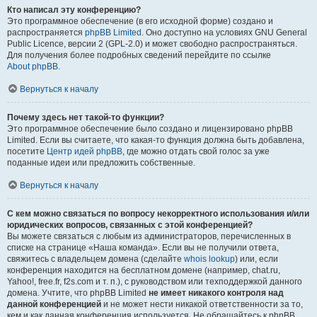
Кто написал эту конференцию?
Это программное обеспечение (в его исходной форме) создано и
распространяется
phpBB Limited
. Оно доступно на условиях GNU General
Public Licence, версии 2 (GPL-2.0) и может свободно распространяться.
Для получения более подробных сведений перейдите по ссылке
About phpBB
.
Вернуться к началу
Почему здесь нет такой-то функции?
Это программное обеспечение было создано и лицензировано phpBB
Limited. Если вы считаете, что какая-то функция должна быть добавлена,
посетите
Центр идей phpBB
, где можно отдать свой голос за уже
поданные идеи или предложить собственные.
Вернуться к началу
С кем можно связаться по вопросу некорректного использования и/или
юридических вопросов, связанных с этой конференцией?
Вы можете связаться с любым из администраторов, перечисленных в
списке на странице «Наша команда». Если вы не получили ответа,
свяжитесь с владельцем домена (сделайте
whois lookup
) или, если
конференция находится на бесплатном домене (например, chat.ru,
Yahoo!, free.fr, f2s.com и т. п.), с руководством или техподдержкой данного
домена. Учтите, что phpBB Limited
не имеет никакого контроля над
данной конференцией
и не может нести никакой ответственности за то,
кем и как данная конференция используется. Не обращайтесь к phpBB