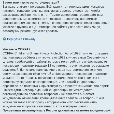
Зачем мне нужно регистрироваться?
Вы можете этого и не делать. Всё зависит от того, как администратор
настроил конференцию: должны ли вы зарегистрироваться, чтобы
размещать сообщения, или нет. Тем не менее регистрация даёт вам
дополнительные возможности, которые недоступны анонимным
пользователям: аватары, личные сообщения, отправка email-сообщений,
участие в группах и т. д. Регистрация займёт у вас всего пару минут,
поэтому мы рекомендуем это сделать.
Вернуться к началу
Что такое COPPA?
COPPA (Children’s Online Privacy Protection Act of 1998), или Акт о защите
частных прав ребёнка в интернете от 1998 г. — это закон Соединённых
Штатов, требующий от сайтов, которые могут собирать информацию от
несовершеннолетних младше 13 лет, иметь на это письменное согласие
родителей. Допустимо наличие иного вида подтверждения того, что
опекуны разрешают сбор личной информации от несовершеннолетних
младше 13 лет. Если вы не уверены, применимо ли это к вам, как к
регистрирующемуся на конференции, или к самой конференции,
обратитесь за помощью к юрисконсульту. Обратите внимание, что phpBB
Limited администрация данной конференции не может давать
рекомендаций по правовым вопросам и не является объектом
юридических отношений, кроме указанных в ответе на вопрос «С кем
можно связаться по вопросу некорректного использования и/или
юридических вопросов, связанных с этой конференцией?».
Примечание переводчика: в России данный акт не имеет юридической