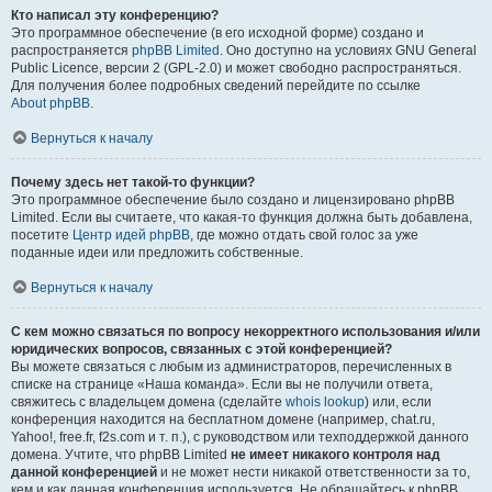
Кто написал эту конференцию?
Это программное обеспечение (в его исходной форме) создано и
распространяется
phpBB Limited
. Оно доступно на условиях GNU General
Public Licence, версии 2 (GPL-2.0) и может свободно распространяться.
Для получения более подробных сведений перейдите по ссылке
About phpBB
.
Вернуться к началу
Почему здесь нет такой-то функции?
Это программное обеспечение было создано и лицензировано phpBB
Limited. Если вы считаете, что какая-то функция должна быть добавлена,
посетите
Центр идей phpBB
, где можно отдать свой голос за уже
поданные идеи или предложить собственные.
Вернуться к началу
С кем можно связаться по вопросу некорректного использования и/или
юридических вопросов, связанных с этой конференцией?
Вы можете связаться с любым из администраторов, перечисленных в
списке на странице «Наша команда». Если вы не получили ответа,
свяжитесь с владельцем домена (сделайте
whois lookup
) или, если
конференция находится на бесплатном домене (например, chat.ru,
Yahoo!, free.fr, f2s.com и т. п.), с руководством или техподдержкой данного
домена. Учтите, что phpBB Limited
не имеет никакого контроля над
данной конференцией
и не может нести никакой ответственности за то,
кем и как данная конференция используется. Не обращайтесь к phpBB