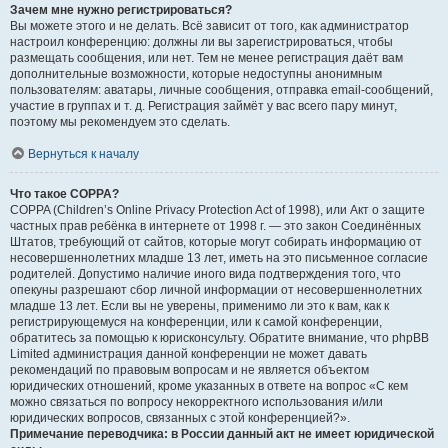
Зачем мне нужно регистрироваться?
Вы можете этого и не делать. Всё зависит от того, как администратор
настроил конференцию: должны ли вы зарегистрироваться, чтобы
размещать сообщения, или нет. Тем не менее регистрация даёт вам
дополнительные возможности, которые недоступны анонимным
пользователям: аватары, личные сообщения, отправка email-сообщений,
участие в группах и т. д. Регистрация займёт у вас всего пару минут,
поэтому мы рекомендуем это сделать.
Вернуться к началу
Что такое COPPA?
COPPA (Children’s Online Privacy Protection Act of 1998), или Акт о защите
частных прав ребёнка в интернете от 1998 г. — это закон Соединённых
Штатов, требующий от сайтов, которые могут собирать информацию от
несовершеннолетних младше 13 лет, иметь на это письменное согласие
родителей. Допустимо наличие иного вида подтверждения того, что
опекуны разрешают сбор личной информации от несовершеннолетних
младше 13 лет. Если вы не уверены, применимо ли это к вам, как к
регистрирующемуся на конференции, или к самой конференции,
обратитесь за помощью к юрисконсульту. Обратите внимание, что phpBB
Limited администрация данной конференции не может давать
рекомендаций по правовым вопросам и не является объектом
юридических отношений, кроме указанных в ответе на вопрос «С кем
можно связаться по вопросу некорректного использования и/или
юридических вопросов, связанных с этой конференцией?».
Примечание переводчика: в России данный акт не имеет юридической