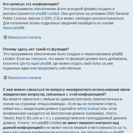
Кто написал эту конференцию?
Это программное обеспечение (в его исходной форме) создано и
распространяется
phpBB Limited
. Оно доступно на условиях GNU General
Public Licence, версии 2 (GPL-2.0) и может свободно распространяться.
Для получения более подробных сведений перейдите по ссылке
About phpBB
.
Вернуться к началу
Почему здесь нет такой-то функции?
Это программное обеспечение было создано и лицензировано phpBB
Limited. Если вы считаете, что какая-то функция должна быть добавлена,
посетите
Центр идей phpBB
, где можно отдать свой голос за уже
поданные идеи или предложить собственные.
Вернуться к началу
С кем можно связаться по вопросу некорректного использования и/или
юридических вопросов, связанных с этой конференцией?
Вы можете связаться с любым из администраторов, перечисленных в
списке на странице «Наша команда». Если вы не получили ответа,
свяжитесь с владельцем домена (сделайте
whois lookup
) или, если
конференция находится на бесплатном домене (например, chat.ru,
Yahoo!, free.fr, f2s.com и т. п.), с руководством или техподдержкой данного
домена. Учтите, что phpBB Limited
не имеет никакого контроля над
данной конференцией
и не может нести никакой ответственности за то,
кем и как данная конференция используется. Не обращайтесь к phpBB